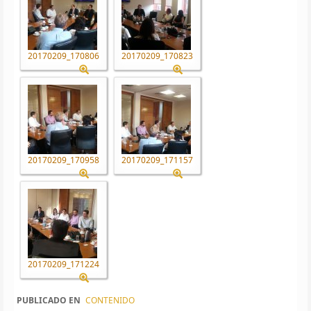
20170209_170806
20170209_170823
20170209_170958
20170209_171157
20170209_171224
PUBLICADO EN
CONTENIDO