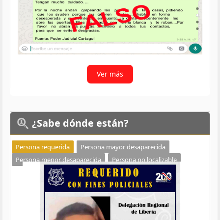
Ver más
¿Sabe
dónde están?
Persona requerida
Persona mayor desaparecida
Persona menor desaparecida
Persona no localizable