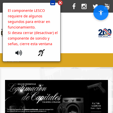
El componente LESCO
requiere de algunos
segundos para entrar en
funcionamiento.
Si desea cerrar (desactivar) el
componente de sonido y
señas, cierre esta ventana
MENU