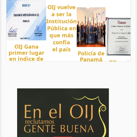
OIJ vuelve
a ser la
Institución
Pública en
que más
confía
OIJ Gana
el país
primer lugar
Policía de
en índice de
Panamá
OIJ mejor
Transparencia
condecora
funcionari
2018 del país
a
del año
con nota 97,5
Oficiales
de OIJ