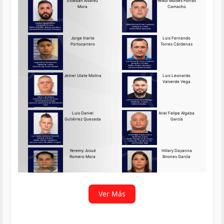
Requerido OIJ Puntarenas:
2069-2026
Agosto 03, 2026
Persona requerida
La Delegación Regional de
Puntarenas del Organismo de
Investigación
Ver más
Ver Más