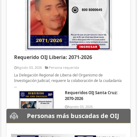
Requerido OIJ Liberia: 2071-2026
Agosto 03, 2026
Persona requerida
La Delegación Regional de Liberia del Organismo de
Investigación Judicial, requiere la colaboración de la ciudadanía
...
Requeridos OIJ Santa Cruz:
2070-2026
Agosto 03, 2026
Persona requerida
Personas más buscadas de OIJ
La Delegación Regional de Santa
Cruz del Organismo de
Investigación