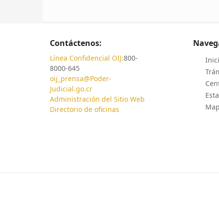
Contáctenos:
Naveg
Línea Confidencial OIJ:
800-
Inic
8000-645
Trám
oij_prensa@Poder-
Cen
Judicial.go.cr
Esta
Administración del Sitio Web
Mapa
Directorio de oficinas