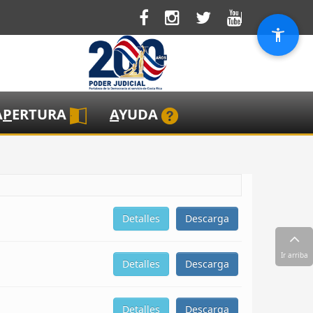
A
P
ERTURA
A
YUDA
Detalles
Descarga
Ir arriba
Detalles
Descarga
Detalles
Descarga