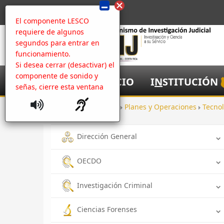
El componente LESCO
requiere de algunos
segundos para entrar en
funcionamiento.
Si desea cerrar (desactivar) el
componente de sonido y
I
NICIO
I
N
STITUCIÓN
señas, cierre esta ventana
Inicio
Oficinas
Planes y Operaciones
Tecno
Dirección General
OECDO
Investigación Criminal
Ciencias Forenses