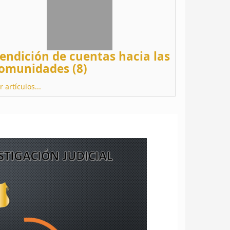
endición de cuentas hacia las
omunidades (8)
r artículos...