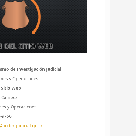
smo de Investigación Judicial
lanes y Operaciones
 Sitio Web
s Campos
lanes y Operaciones
8-9756
poder-judicial.go.cr