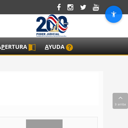
A
P
ERTURA
A
YUDA
Ir arriba