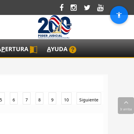
A
P
ERTURA
A
YUDA
5
6
7
8
9
10
Siguiente
Ir arriba