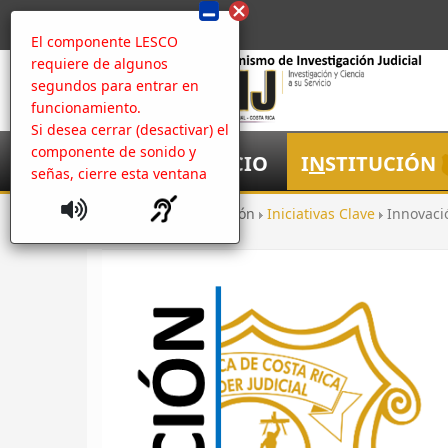
El componente LESCO
requiere de algunos
segundos para entrar en
funcionamiento.
Si desea cerrar (desactivar) el
componente de sonido y
I
NICIO
I
N
STITUCIÓN
señas, cierre esta ventana
Inicio
Institución
Iniciativas Clave
Innovació