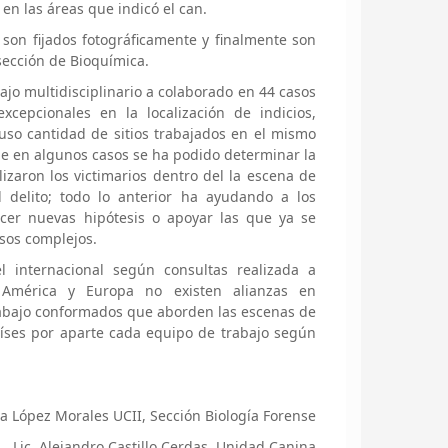
 en las áreas que indicó el can.
son fijados fotográficamente y finalmente son
sección de Bioquímica.
ajo multidisciplinario a colaborado en 44 casos
xcepcionales en la localización de indicios,
uso cantidad de sitios trabajados en el mismo
que en algunos casos se ha podido determinar la
zaron los victimarios dentro del la escena de
delito; todo lo anterior ha ayudando a los
cer nuevas hipótesis o apoyar las que ya se
sos complejos.
l internacional según consultas realizada a
e América y Europa no existen alianzas en
rabajo conformados que aborden las escenas de
íses por aparte cada equipo de trabajo según
na López Morales UCII, Sección Biología Forense
Lic. Alejandro Castillo Cerdas, Unidad Canina