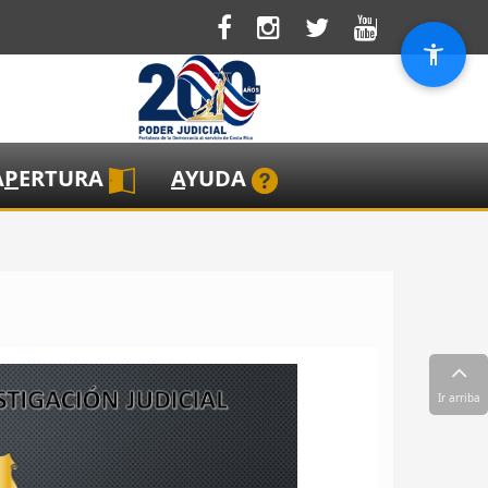
A
P
ERTURA
A
YUDA
Ir arriba