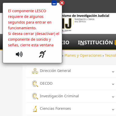
El componente LESCO
requiere de algunos
segundos para entrar en
funcionamiento.
Si desea cerrar (desactivar) el
componente de sonido y
I
NICIO
I
N
STITUCIÓN
señas, cierre esta ventana
Inicio
Oficinas
Planes y Operaciones
Tecno
Dirección General
OECDO
Investigación Criminal
Ciencias Forenses