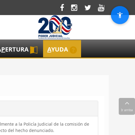
A
P
ERTURA
A
YUDA
Ir arriba
lmente a la Policía Judicial de la comisión de
recto del hecho denunciado.