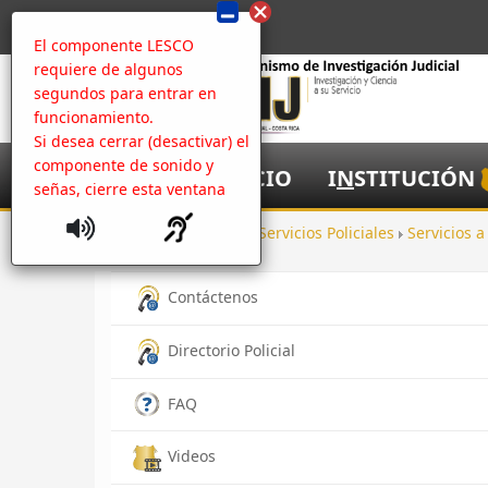
El componente LESCO
requiere de algunos
segundos para entrar en
funcionamiento.
Si desea cerrar (desactivar) el
componente de sonido y
I
NICIO
I
N
STITUCIÓN
señas, cierre esta ventana
Inicio
Ayuda
Servicios Policiales
Servicios 
Contáctenos
Directorio Policial
FAQ
Videos