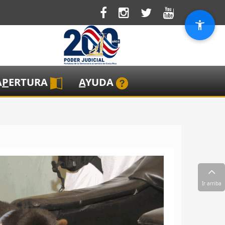
A
P
ERTURA
A
YUDA
Ir arriba