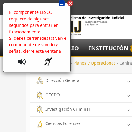
El componente LESCO
requiere de algunos
segundos para entrar en
funcionamiento.
Si desea cerrar (desactivar) el
componente de sonido y
I
NICIO
I
N
STITUCIÓN
señas, cierre esta ventana
Inicio
Oficinas
Planes y Operaciones
Canin
Dirección General
OECDO
Investigación Criminal
Ciencias Forenses