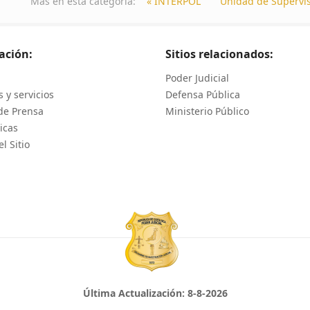
Más en esta categoría:
« INTERPOL
Unidad de Supervis
ación:
Sitios relacionados:
Poder Judicial
 y servicios
Defensa Pública
de Prensa
Ministerio Público
icas
l Sitio
Última Actualización:
8-8-2026