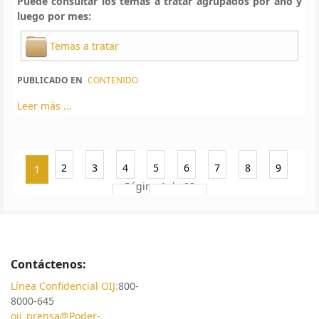
Puede consultar los temas a tratar agrupados por año y
luego por mes:
Temas a tratar
PUBLICADO EN
CONTENIDO
Leer más ...
2
3
4
5
6
7
8
9
1
Página 1 de 22
10
Siguiente
Contáctenos:
Línea Confidencial OIJ:
800-
8000-645
oij_prensa@Poder-