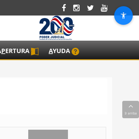
A
P
ERTURA
A
YUDA
Ir arriba