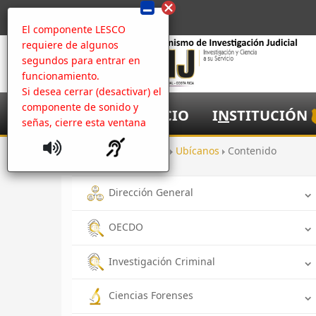
El componente LESCO
requiere de algunos
segundos para entrar en
funcionamiento.
Si desea cerrar (desactivar) el
componente de sonido y
I
NICIO
I
N
STITUCIÓN
señas, cierre esta ventana
Inicio
Oficinas
Ubícanos
Contenido
Dirección General
OECDO
Investigación Criminal
Ciencias Forenses