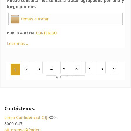
Puede consultar los temas a tratar agrupados por año y
luego por mes:
Temas a tratar
PUBLICADO EN
CONTENIDO
Leer más ...
2
3
4
5
6
7
8
9
1
Página 1 de 22
10
Siguiente
Contáctenos:
Línea Confidencial OIJ:
800-
8000-645
oij_prensa@Poder-