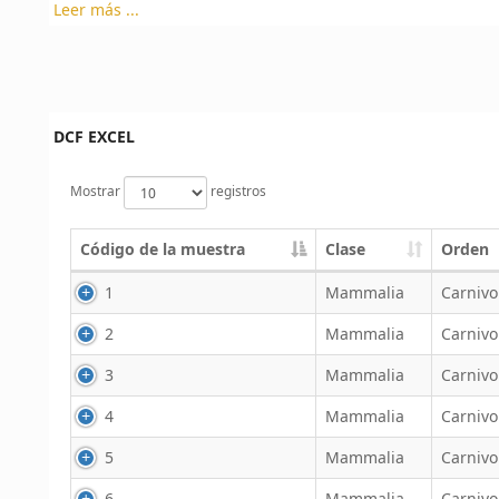
Leer más ...
DCF EXCEL
Mostrar
registros
Código de la muestra
Clase
Orden
1
Mammalia
Carnivo
2
Mammalia
Carnivo
3
Mammalia
Carnivo
4
Mammalia
Carnivo
5
Mammalia
Carnivo
6
Mammalia
Carnivo