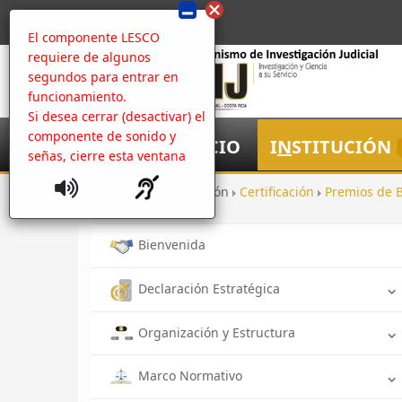
El componente LESCO
requiere de algunos
segundos para entrar en
funcionamiento.
Si desea cerrar (desactivar) el
componente de sonido y
I
NICIO
I
N
STITUCIÓN
señas, cierre esta ventana
Inicio
Institución
Certificación
Premios de 
Bienvenida
Declaración Estratégica
Organización y Estructura
Marco Normativo