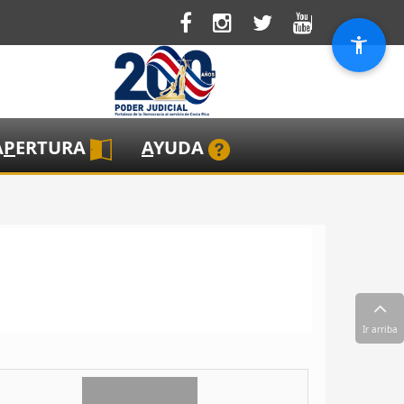
A
P
ERTURA
A
YUDA
Ir arriba