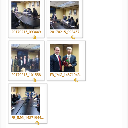
20170215_093449
20170215_093457
20170215_101558
FB_IMG_14871943...
FB_IMG_14871944...