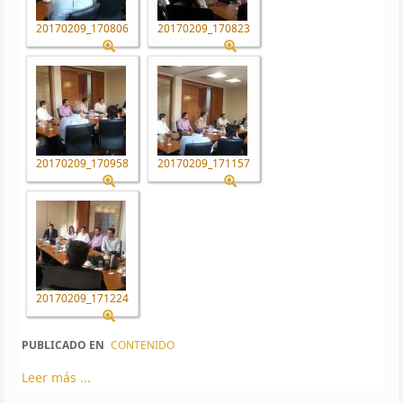
20170209_170806
20170209_170823
20170209_170958
20170209_171157
20170209_171224
PUBLICADO EN
CONTENIDO
Leer más ...