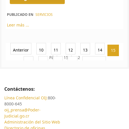
PUBLICADO EN
SERVICIOS
Leer más ...
Anterior
10
11
12
13
14
15
Página 15 de 22
16
17
18
19
Siguiente
Contáctenos:
Línea Confidencial OIJ:
800-
8000-645
oij_prensa@Poder-
Judicial.go.cr
Administración del Sitio Web
Directorio de oficinas