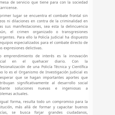
mesa de servicio que tiene para con la sociedad
tarricense.
primer lugar se encuentra el combate frontal sin
eos ni dilaciones en contra de la criminalidad en
as sus manifestaciones, sea esta la delincuencia
mún, el crimen organizado o transgresiones
rgentes. Para ello la Policía Judicial ha dispuesto
equipos especializados para el combate directo de
as expresiones delictivas.
o emprendimiento de interés es la innovación
licial en el quehacer diario. Con la
fesionalización de una Policía Técnica y Científica
o lo es el Organismo de Investigación Judicial es
esperar que se hagan importantes aportes que
tribuyan significativamente al desarrollo social
diante soluciones nuevas e ingeniosas a
blemas actuales.
igual forma, resulta todo un compromiso para la
titución, más allá de formar y capacitar buenos
icías, se busca forjar grandes ciudadanos,