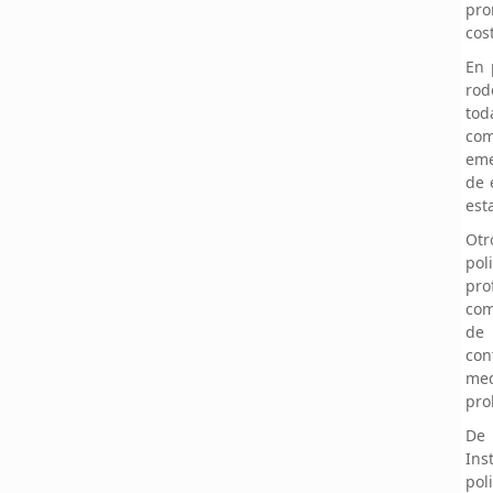
pro
cos
En 
rod
tod
co
eme
de 
est
Otr
po
pro
com
de 
con
me
pro
De 
Ins
pol