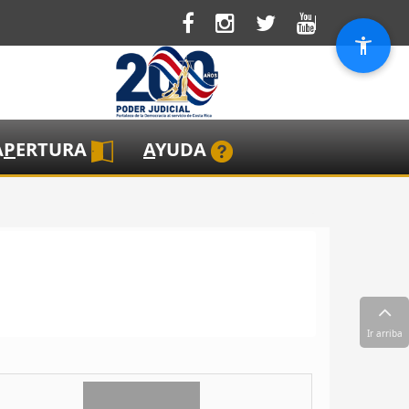
A
P
ERTURA
A
YUDA
Ir arriba