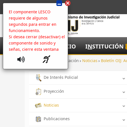
El componente LESCO
requiere de algunos
segundos para entrar en
funcionamiento.
Si desea cerrar (desactivar) el
componente de sonido y
I
NICIO
I
N
STITUCIÓN
señas, cierre esta ventana
Inicio
Comunicación
Noticias
Boletín OIJ: A
De Interés Policial
Proyección
Noticias
Publicaciones