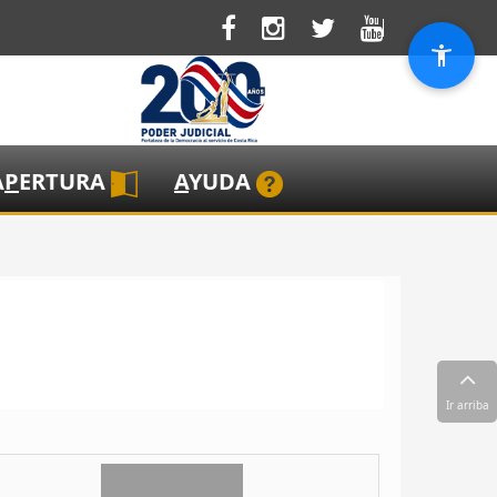
A
P
ERTURA
A
YUDA
Ir arriba