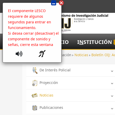
El componente LESCO
requiere de algunos
segundos para entrar en
funcionamiento.
Si desea cerrar (desactivar) el
componente de sonido y
I
NICIO
I
N
STITUCIÓN
señas, cierre esta ventana
Inicio
Comunicación
Noticias
Boletín OIJ: A
De Interés Policial
Proyección
Noticias
Publicaciones