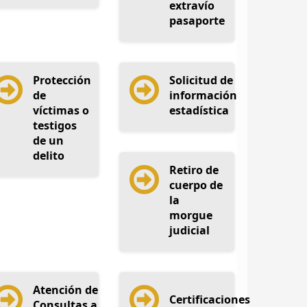
extravío
pasaporte
Protección
Solicitud de
de
información
víctimas o
estadística
testigos
de un
delito
Retiro de
cuerpo de
la
morgue
judicial
Atención de
Certificaciones
Consultas a