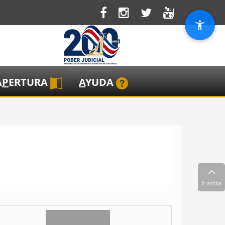
A
P
ERTURA
A
YUDA
Ir arriba