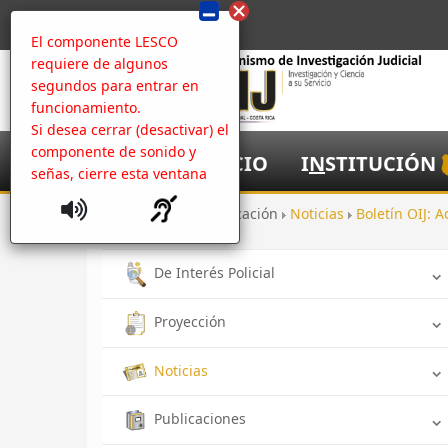
El componente LESCO
requiere de algunos
segundos para entrar en
funcionamiento.
Si desea cerrar (desactivar) el
componente de sonido y
I
NICIO
I
N
STITUCIÓN
señas, cierre esta ventana
Inicio
Comunicación
Noticias
Boletín OIJ: A
De Interés Policial
Proyección
Noticias
Publicaciones