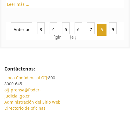
Leer más ...
Anterior
3
4
5
6
7
9
8
Página 8 de 22
10
11
12
Siguiente
Contáctenos:
Línea Confidencial OIJ:
800-
8000-645
oij_prensa@Poder-
Judicial.go.cr
Administración del Sitio Web
Directorio de oficinas