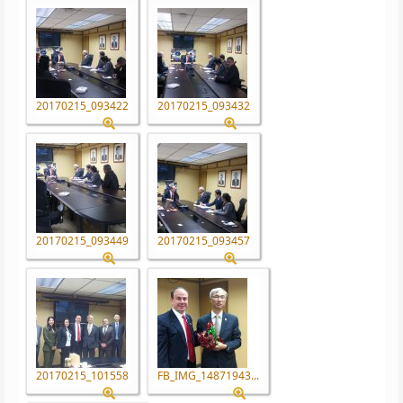
20170215_093422
20170215_093432
20170215_093449
20170215_093457
20170215_101558
FB_IMG_14871943...