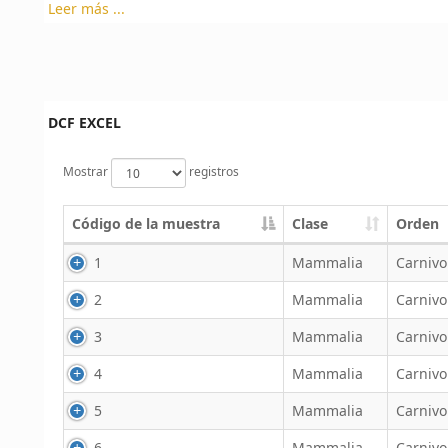
Leer más ...
DCF EXCEL
Mostrar
registros
Código de la muestra
Clase
Orden
1
Mammalia
Carnivo
2
Mammalia
Carnivo
3
Mammalia
Carnivo
4
Mammalia
Carnivo
5
Mammalia
Carnivo
6
Mammalia
Carnivo