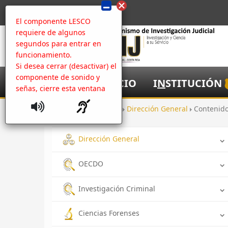
El componente LESCO
requiere de algunos
segundos para entrar en
funcionamiento.
Si desea cerrar (desactivar) el
componente de sonido y
I
NICIO
I
N
STITUCIÓN
señas, cierre esta ventana
Inicio
Oficinas
Dirección General
Contenid
Dirección General
OECDO
Investigación Criminal
Ciencias Forenses