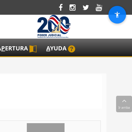
A
P
ERTURA
A
YUDA
Ir arriba