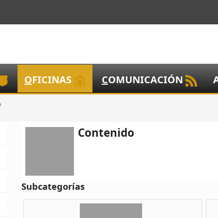
O
FICINAS
C
OMUNICACIÓN
o
Contenido
Subcategorías