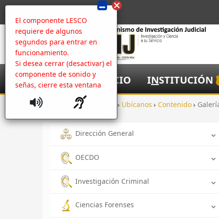
El componente LESCO
requiere de algunos
segundos para entrar en
funcionamiento.
Si desea cerrar (desactivar) el
componente de sonido y
I
NICIO
I
N
STITUCIÓN
señas, cierre esta ventana
Inicio
Oficinas
Ubícanos
Contenido
Galer
Dirección General
OECDO
Investigación Criminal
Ciencias Forenses