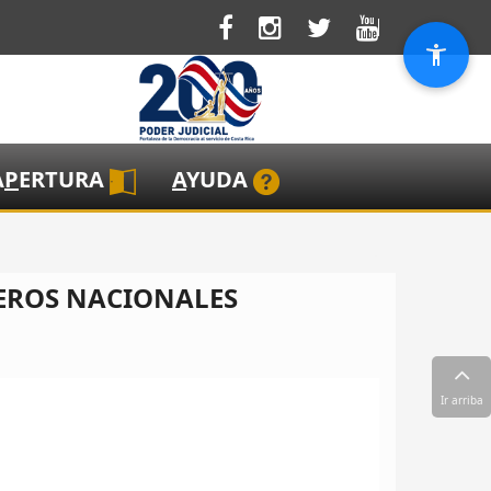
A
P
ERTURA
A
YUDA
EROS NACIONALES
Ir arriba