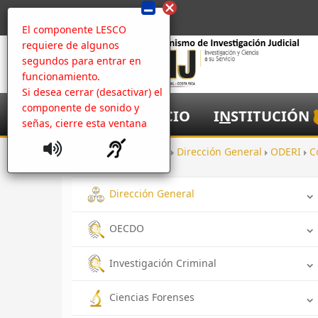
El componente LESCO
requiere de algunos
segundos para entrar en
funcionamiento.
Si desea cerrar (desactivar) el
componente de sonido y
I
NICIO
I
N
STITUCIÓN
señas, cierre esta ventana
Inicio
Oficinas
Dirección General
ODERI
C
Dirección General
OECDO
Investigación Criminal
Ciencias Forenses