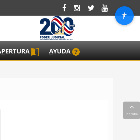
A
P
ERTURA
A
YUDA
Ir arriba