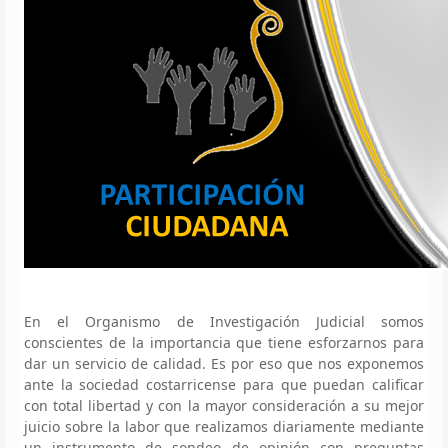
En el Organismo de Investigación Judicial somos
conscientes de la importancia que tiene esforzarnos para
dar un servicio de calidad. Es por eso que nos exponemos
ante la sociedad costarricense para que puedan calificar
con total libertad y con la mayor consideración a su mejor
juicio sobre la labor que realizamos diariamente mediante
un instrumento de sondeo de opinión con preguntas