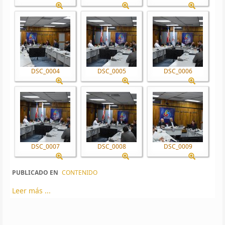
DSC_0004
DSC_0005
DSC_0006
DSC_0007
DSC_0008
DSC_0009
PUBLICADO EN
CONTENIDO
Leer más ...