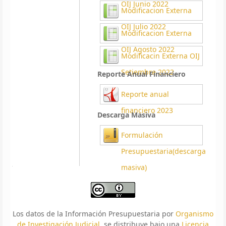
OIJ Junio 2022
Modificacion Externa
OIJ Julio 2022
Modificacion Externa
OIJ Agosto 2022
Modificacin Externa OIJ
Setiembre 2022
Reporte Anual Financiero
Reporte anual
financiero 2023
Descarga Masiva
Formulación
Presupuestaria(descarga
masiva)
Los datos de la Información Presupuestaria por
Organismo
de Investigación Judicial
se distribuye bajo una
Licencia