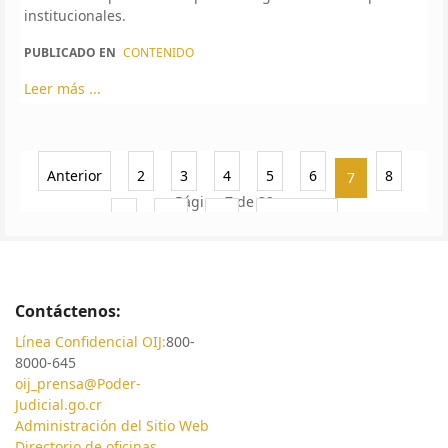
institucionales.
PUBLICADO EN
CONTENIDO
Leer más ...
Anterior
2
3
4
5
6
8
7
Página 7 de 22
9
10
11
Siguiente
Contáctenos:
Línea Confidencial OIJ:
800-
8000-645
oij_prensa@Poder-
Judicial.go.cr
Administración del Sitio Web
Directorio de oficinas