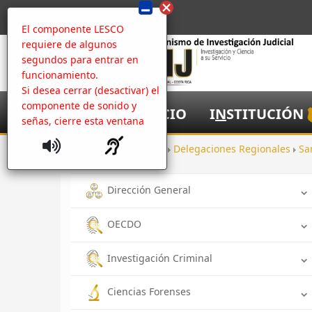
El componente LESCO
requiere de algunos
segundos para entrar en
funcionamiento.
Si desea cerrar (desactivar) el
componente de sonido y
I
NICIO
I
N
STITUCIÓN
señas, cierre esta ventana
Inicio
Oficinas
Delegaciones Regionales
Sa
Dirección General
OECDO
Investigación Criminal
Ciencias Forenses