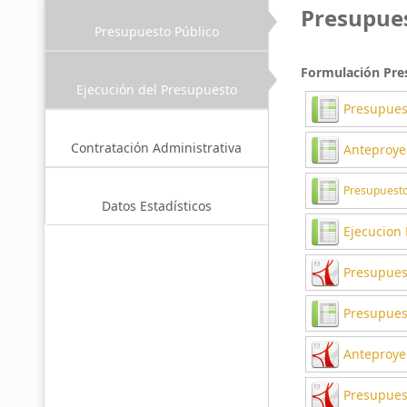
Presupues
Presupuesto Público
Formulación Pre
Ejecución del Presupuesto
Presupues
Contratación Administrativa
Anteproye
Presupuesto
Datos Estadísticos
Ejecucion 
Presupuest
Presupues
Anteproye
Presupues