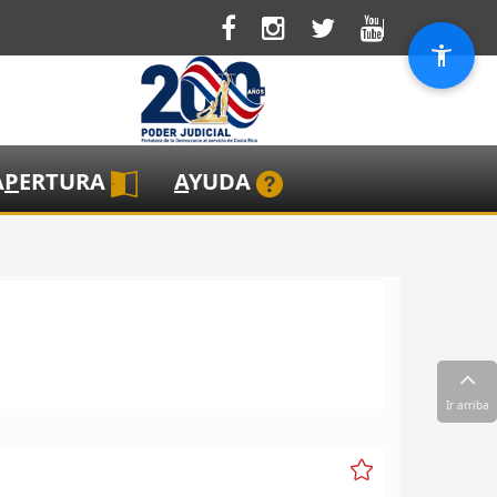
A
P
ERTURA
A
YUDA
Ir arriba