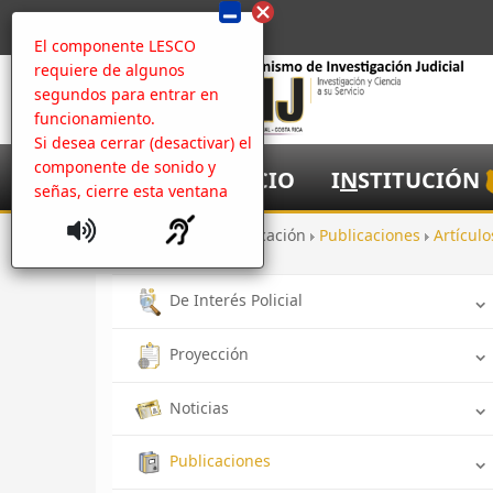
El componente LESCO
requiere de algunos
segundos para entrar en
funcionamiento.
Si desea cerrar (desactivar) el
componente de sonido y
I
NICIO
I
N
STITUCIÓN
señas, cierre esta ventana
Inicio
Comunicación
Publicaciones
Artícul
De Interés Policial
Proyección
Noticias
Publicaciones