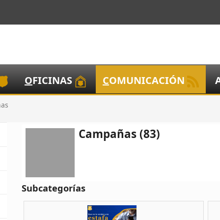
O
FICINAS
C
OMUNICACIÓN
as
Campañas (83)
Subcategorías