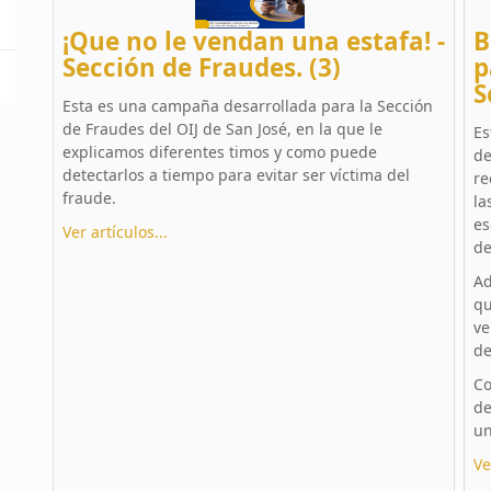
¡Que no le vendan una estafa! -
B
Sección de Fraudes. (3)
p
S
Esta es una campaña desarrollada para la Sección
de Fraudes del OIJ de San José, en la que le
Es
explicamos diferentes timos y como puede
de
detectarlos a tiempo para evitar ser víctima del
re
fraude.
l
es
Ver artículos...
de
Ad
qu
v
de
Co
de
un
Ve