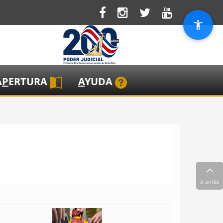
A
P
ERTURA
A
YUDA
Ir arriba