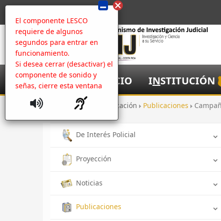
El componente LESCO
requiere de algunos
segundos para entrar en
funcionamiento.
Si desea cerrar (desactivar) el
componente de sonido y
I
NICIO
I
N
STITUCIÓN
señas, cierre esta ventana
Inicio
Comunicación
Publicaciones
Campañ
De Interés Policial
Proyección
Noticias
Publicaciones