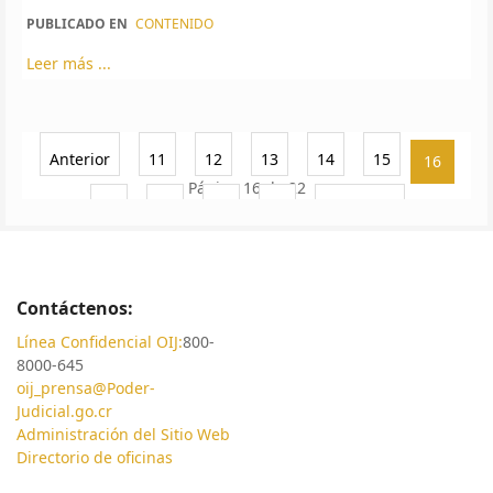
PUBLICADO EN
CONTENIDO
Leer más ...
Anterior
11
12
13
14
15
16
Página 16 de 22
17
18
19
20
Siguiente
Contáctenos:
Línea Confidencial OIJ:
800-
8000-645
oij_prensa@Poder-
Judicial.go.cr
Administración del Sitio Web
Directorio de oficinas