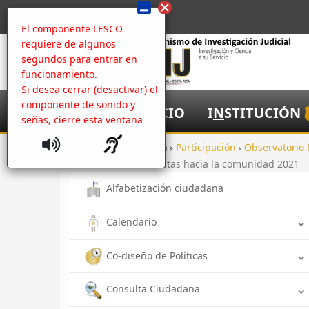
El componente LESCO
requiere de algunos
segundos para entrar en
funcionamiento.
Si desea cerrar (desactivar) el
componente de sonido y
I
NICIO
I
N
STITUCIÓN
señas, cierre esta ventana
Inicio
Apertura
Participación
Observatorio 
Rendición de cuentas hacia la comunidad 2021
Alfabetización ciudadana
Calendario
Co-diseño de Políticas
Consulta Ciudadana