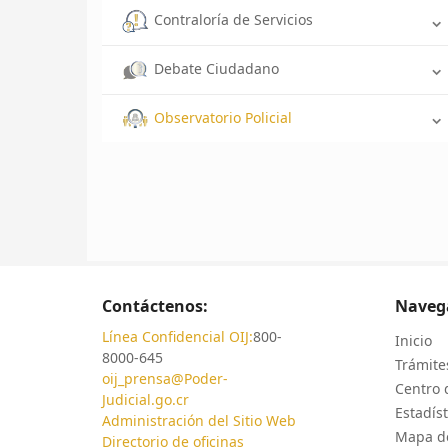
Contraloría de Servicios
Debate Ciudadano
Observatorio Policial
Contáctenos:
Naveg
Línea Confidencial OIJ:
800-
Inicio
8000-645
Trámites
oij_prensa@Poder-
Centro 
Judicial.go.cr
Estadíst
Administración del Sitio Web
Mapa de
Directorio de oficinas