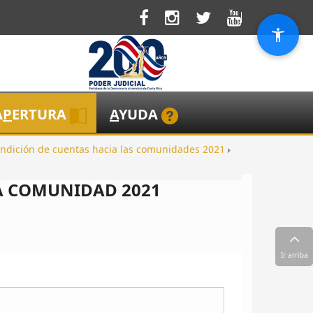
A
P
ERTURA
A
YUDA
ndición de cuentas hacia las comunidades 2021
A COMUNIDAD 2021
Ir arriba