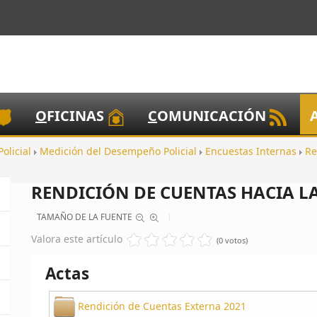
O
FICINAS
C
OMUNICACIÓN
Policial
Medición del Desempeño Policial
Encuestas Internas
Re
RENDICIÓN DE CUENTAS HACIA L
TAMAÑO DE LA FUENTE
Valora este artículo
(0 votos)
Actas
Rendición de Cuentas Externa 2021