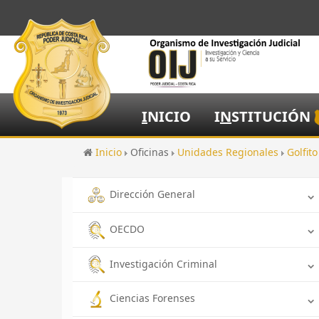
I
NICIO
I
N
STITUCIÓN
Inicio
Oficinas
Unidades Regionales
Golfit
Dirección General
OECDO
Investigación Criminal
Ciencias Forenses