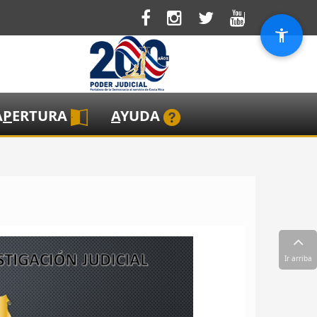
A
P
ERTURA
A
YUDA
Ir arriba