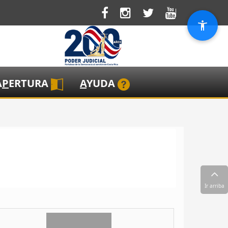
A
P
ERTURA
A
YUDA
Ir arriba