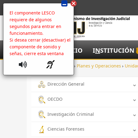
El componente LESCO
requiere de algunos
segundos para entrar en
funcionamiento.
Si desea cerrar (desactivar) el
componente de sonido y
I
NICIO
I
N
STITUCIÓN
señas, cierre esta ventana
Inicio
Oficinas
Planes y Operaciones
Unida
Dirección General
OECDO
Investigación Criminal
Ciencias Forenses