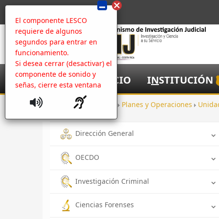
El componente LESCO
requiere de algunos
segundos para entrar en
funcionamiento.
Si desea cerrar (desactivar) el
componente de sonido y
I
NICIO
I
N
STITUCIÓN
señas, cierre esta ventana
Inicio
Oficinas
Planes y Operaciones
Unida
Dirección General
OECDO
Investigación Criminal
Ciencias Forenses