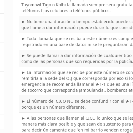
Tuyomovil Tigo o Kolbi la llamada siempre será gratuit
teléfonos fijos celulares o teléfonos públicos.
► No tiene una duración o tiempo establecido puede s
que llame a dar información puede durar lo que conside
► Toda llamada que se reciba a este número es comple
registrado en una base de datos ni se le preguntarán d
► Se puede llamar a dar información de cualquier tipo de
como de las personas que son requeridas por la policía
► La información que se recibe por este número se conv
remitirla a la sede del OIJ que corresponda por eso si l
emergencia se recomienda llamar al 9-1-1 que es una l
de socorro que corresponda (ambulancia.. bomberos etc
► El número del CICO NO se debe confundir con el 9-1
porque es un número diferente.
► A las personas que llamen al CICO lo único que se le
manera más clara posible y que sean de sustento para 
para decir únicamente que “en mi barrio venden droga”