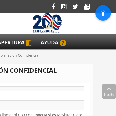
A
P
ERTURA
A
YUDA
formación Confidencial
IÓN CONFIDENCIAL
Ir arriba
 llamar al CICO no importa si es Movistar Claro