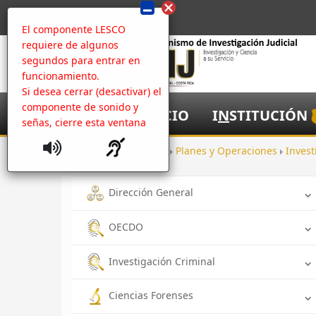
El componente LESCO
requiere de algunos
segundos para entrar en
funcionamiento.
Si desea cerrar (desactivar) el
componente de sonido y
I
NICIO
I
N
STITUCIÓN
señas, cierre esta ventana
Inicio
Oficinas
Planes y Operaciones
Invest
Dirección General
OECDO
Investigación Criminal
Ciencias Forenses