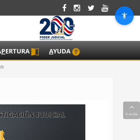
A
P
ERTURA
A
YUDA
eb
Ir arriba