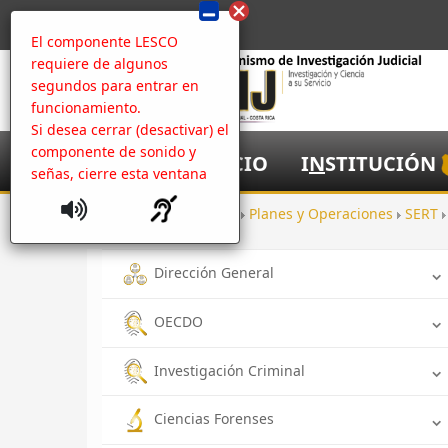
El componente LESCO
requiere de algunos
segundos para entrar en
funcionamiento.
Si desea cerrar (desactivar) el
componente de sonido y
I
NICIO
I
N
STITUCIÓN
señas, cierre esta ventana
Inicio
Oficinas
Planes y Operaciones
SERT
Dirección General
OECDO
Investigación Criminal
Ciencias Forenses