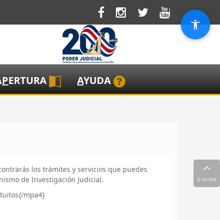
A
P
ERTURA
A
YUDA
contrarás los trámites y servicios que puedes
nismo de Investigación Judicial.
Ir arriba
tuitos{/mpa4}