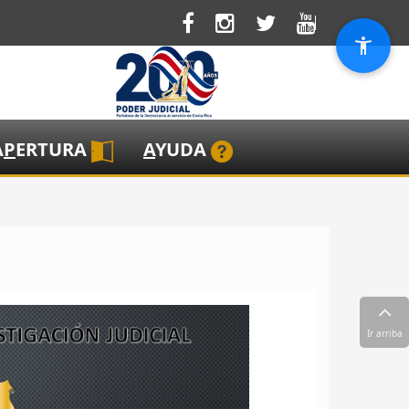
A
P
ERTURA
A
YUDA
Ir arriba