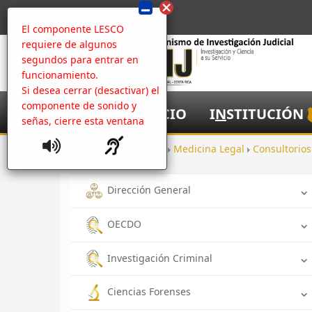
El componente LESCO
requiere de algunos
segundos para entrar en
funcionamiento.
Si desea cerrar (desactivar) el
componente de sonido y
I
NICIO
I
N
STITUCIÓN
señas, cierre esta ventana
Inicio
Oficinas
Medicina Legal
Consultorio
Dirección General
OECDO
Investigación Criminal
Ciencias Forenses