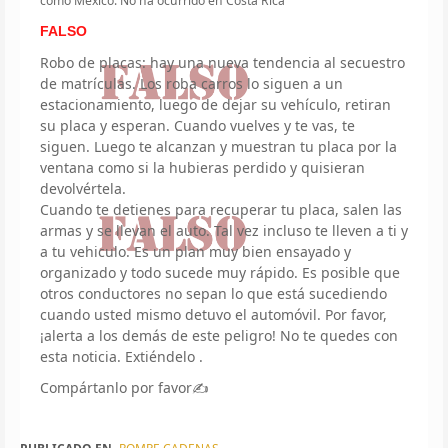
como México. No ha ocurrido en Costa Rica
FALSO
Robo de placas: hay una nueva tendencia al secuestro
de matrículas. Los roba carros lo siguen a un
estacionamiento, luego de dejar su vehículo, retiran
su placa y esperan. Cuando vuelves y te vas, te
siguen. Luego te alcanzan y muestran tu placa por la
ventana como si la hubieras perdido y quisieran
devolvértela.
Cuando te detienes para recuperar tu placa, salen las
armas y se llevan el auto. Tal vez incluso te lleven a ti y
a tu vehiculo. Es un plan muy bien ensayado y
organizado y todo sucede muy rápido. Es posible que
otros conductores no sepan lo que está sucediendo
cuando usted mismo detuvo el automóvil. Por favor,
¡alerta a los demás de este peligro! No te quedes con
esta noticia. Extiéndelo .
Compártanlo por favor✍