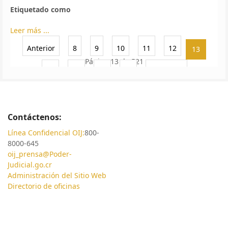
Etiquetado como
Leer más ...
Anterior
8
9
10
11
12
13
Página 13 de 521
14
15
16
17
Siguiente
Contáctenos:
Línea Confidencial OIJ:
800-
8000-645
oij_prensa@Poder-
Judicial.go.cr
Administración del Sitio Web
Directorio de oficinas