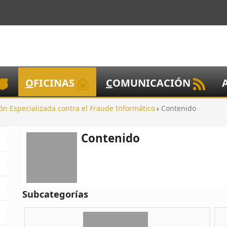
O
FICINAS
C
OMUNICACIÓN
ón Especializada contra el Fraude Informático
Contenido
Contenido
Subcategorías