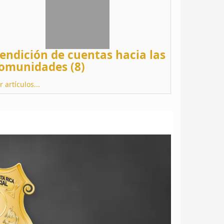
endición de cuentas hacia las
omunidades (8)
r artículos...