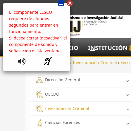
El componente LESCO
requiere de algunos
segundos para entrar en
funcionamiento.
Si desea cerrar (desactivar) el
componente de sonido y
I
NICIO
I
N
STITUCIÓN
señas, cierre esta ventana
Inicio
Oficinas
Investigación Criminal
Secci
Dirección General
OECDO
Investigación Criminal
Ciencias Forenses