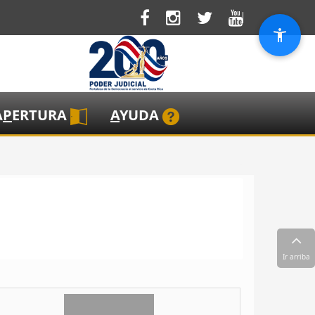
A
P
ERTURA
A
YUDA
Ir arriba