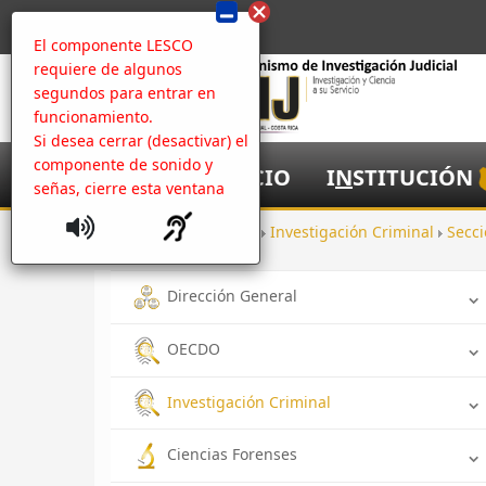
El componente LESCO
requiere de algunos
segundos para entrar en
funcionamiento.
Si desea cerrar (desactivar) el
componente de sonido y
I
NICIO
I
N
STITUCIÓN
señas, cierre esta ventana
Inicio
Oficinas
Investigación Criminal
Secci
Dirección General
OECDO
Investigación Criminal
Ciencias Forenses