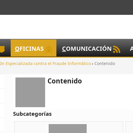
O
FICINAS
C
OMUNICACIÓN
ón Especializada contra el Fraude Informático
Contenido
Contenido
Subcategorías