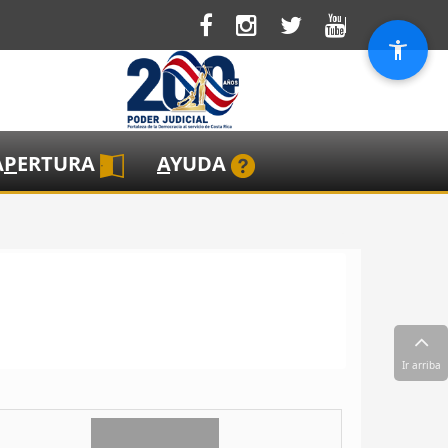
A
P
ERTURA
A
YUDA
Ir arriba