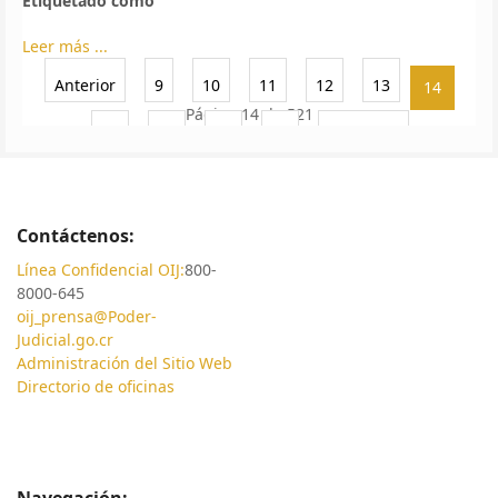
Etiquetado como
Leer más ...
Anterior
9
10
11
12
13
14
Página 14 de 521
15
16
17
18
Siguiente
Contáctenos:
Línea Confidencial OIJ:
800-
8000-645
oij_prensa@Poder-
Judicial.go.cr
Administración del Sitio Web
Directorio de oficinas
Navegación: