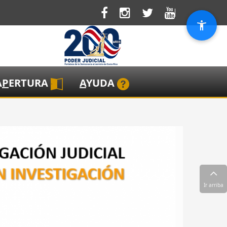
A
P
ERTURA
A
YUDA
Ir arriba