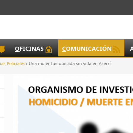
O
FICINAS
C
OMUNICACIÓN
ias Policiales
Una mujer fue ubicada sin vida en Aserrí