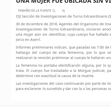
UNA MUJER FUE UBICADA SIN VI
TAMAÑO DE LA FUENTE
OIJ Sección de Investigaciones de Turno Extraordinario (
30 de diciembre de 2018. Agentes del Organismo de Invest
Investigaciones de Turno Extraordinario, iniciaron anoc
una mujer aún sin identificar, cuyo cuerpo fue hallado s
Jorco en Aserrí.
Informes preliminares indican, que pasadas las 7:00 de l
hallazgo del cuerpo de esta femenina, por lo que se
realizaron la revisión preliminar al cuerpo le hallaron u
La femenina no portaba identificación alguna, por lo 
trata. El cuerpo fue trasladado a la Morgue Judicial, pa
determine con exactitud la causa de la muerte.
Las investigaciones del caso continuarán por parte de lo
para esclarecer lo sucedido y dar con la o las personas 