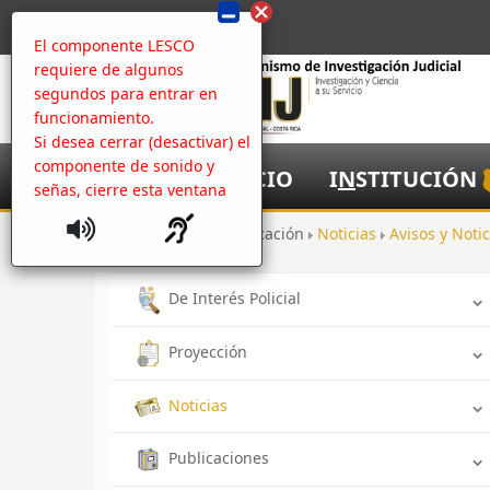
El componente LESCO
requiere de algunos
segundos para entrar en
funcionamiento.
Si desea cerrar (desactivar) el
componente de sonido y
I
NICIO
I
N
STITUCIÓN
señas, cierre esta ventana
Inicio
Comunicación
Noticias
Avisos y Notic
De Interés Policial
Proyección
Noticias
Publicaciones