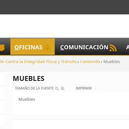
O
FICINAS
C
OMUNICACIÓN
ón Contra la Integridad Física y Tránsito
Contenido
Muebles
MUEBLES
TAMAÑO DE LA FUENTE
IMPRIMIR
Muebles