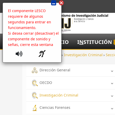
El componente LESCO
requiere de algunos
segundos para entrar en
funcionamiento.
Si desea cerrar (desactivar) el
componente de sonido y
I
NICIO
I
N
STITUCIÓN
señas, cierre esta ventana
Inicio
Oficinas
Investigación Criminal
Secci
Dirección General
OECDO
Investigación Criminal
Ciencias Forenses