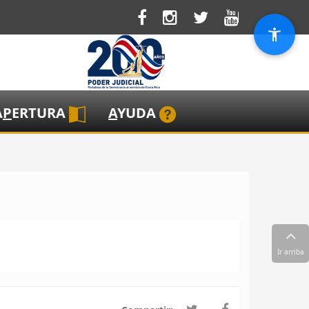
A
P
ERTURA
A
YUDA
Ir arriba