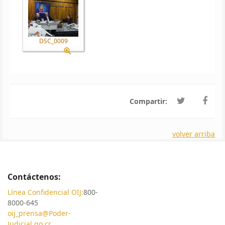
DSC_0009
Compartir:
volver arriba
Contáctenos:
Línea Confidencial OIJ:
800-
8000-645
oij_prensa@Poder-
Judicial.go.cr