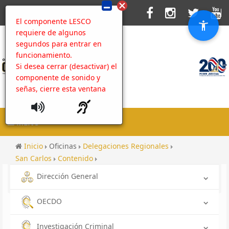
El componente LESCO
requiere de algunos
segundos para entrar en
funcionamiento.
Si desea cerrar (desactivar) el
componente de sonido y
señas, cierre esta ventana
MENU
Inicio
Oficinas
Delegaciones Regionales
San Carlos
Contenido
Galería Unión Costarricense de Cámaras y Asociaciones
Dirección General
del Sector Empresarial Privado UCCAEP
OECDO
Investigación Criminal