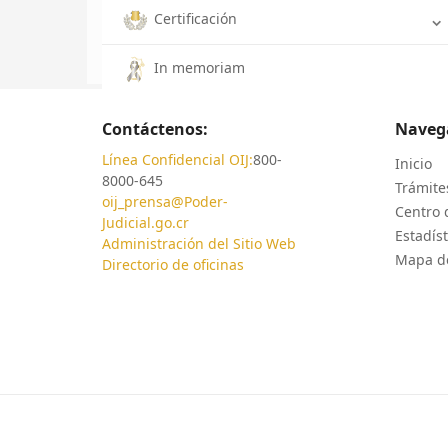
Certificación
In memoriam
Contáctenos:
Naveg
Línea Confidencial OIJ:
800-
Inicio
8000-645
Trámites
oij_prensa@Poder-
Centro 
Judicial.go.cr
Estadíst
Administración del Sitio Web
Mapa de
Directorio de oficinas