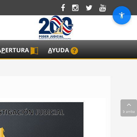
A
P
ERTURA
A
YUDA
Ir arriba