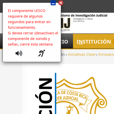
El componente LESCO
requiere de algunos
segundos para entrar en
funcionamiento.
Si desea cerrar (desactivar) el
componente de sonido y
I
NICIO
I
N
STITUCIÓN
señas, cierre esta ventana
Inicio
Institución
Iniciativas Clave
Innovaci