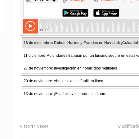
Visto
11
veces
Modificad