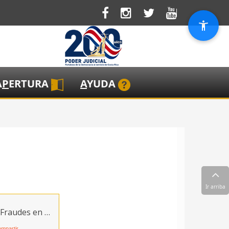
A
P
ERTURA
A
YUDA
Ir arriba