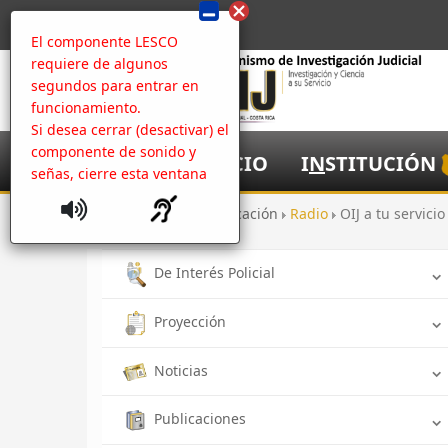
El componente LESCO
requiere de algunos
segundos para entrar en
funcionamiento.
Si desea cerrar (desactivar) el
componente de sonido y
I
NICIO
I
N
STITUCIÓN
señas, cierre esta ventana
Inicio
Comunicación
Radio
OIJ a tu servici
De Interés Policial
Proyección
Noticias
Publicaciones