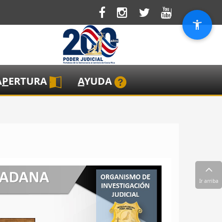
A
P
ERTURA
A
YUDA
Ir arriba