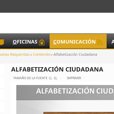
O
FICINAS
C
OMUNICACIÓN
sonas Requeridas
Contenido
Alfabetización Ciudadana
ALFABETIZACIÓN CIUDADANA
TAMAÑO DE LA FUENTE
IMPRIMIR