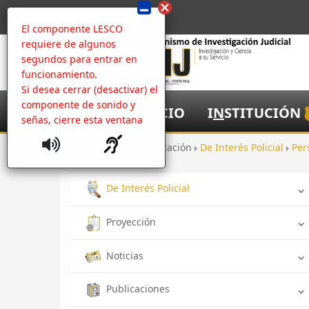
El componente LESCO
requiere de algunos
segundos para entrar en
funcionamiento.
Si desea cerrar (desactivar) el
componente de sonido y
I
NICIO
I
N
STITUCIÓN
señas, cierre esta ventana
Inicio
Comunicación
De Interés Policial
Per
De Interés Policial
Proyección
Noticias
Publicaciones