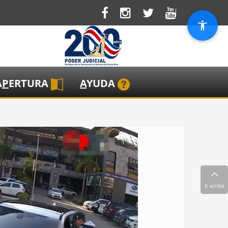
A
P
ERTURA
A
YUDA
Ir arriba