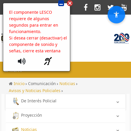
El componente LESCO
requiere de algunos
segundos para entrar en
funcionamiento.
Si desea cerrar (desactivar) el
componente de sonido y
señas, cierre esta ventana
MENU
Inicio
Comunicación
Noticias
Avisos y Noticias Policiales
Un hombre falleció y otro resultó herido en accidente de
De Interés Policial
tránsito en Desamparados.
Proyección
Noticias