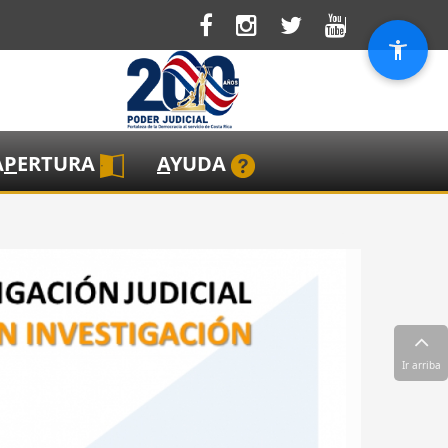
A
P
ERTURA
A
YUDA
Ir arriba