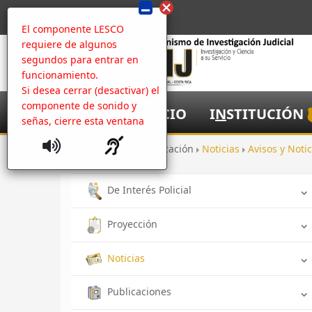
El componente LESCO
requiere de algunos
segundos para entrar en
funcionamiento.
Si desea cerrar (desactivar) el
componente de sonido y
I
NICIO
I
N
STITUCIÓN
señas, cierre esta ventana
Inicio
Comunicación
Noticias
Avisos y Notic
De Interés Policial
Proyección
Noticias
Publicaciones