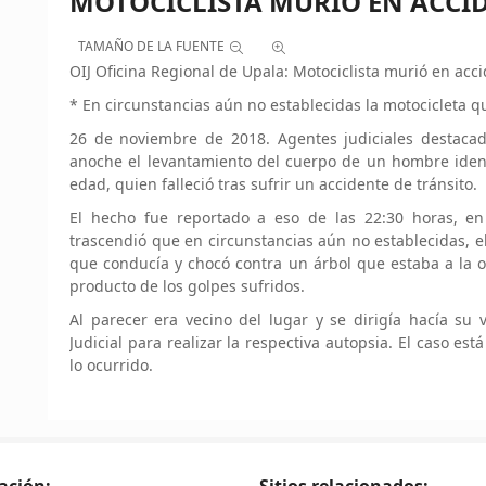
MOTOCICLISTA MURIÓ EN ACCI
TAMAÑO DE LA FUENTE
OIJ Oficina Regional de Upala: Motociclista murió en acci
* En circunstancias aún no establecidas la motocicleta qu
26 de noviembre de 2018. Agentes judiciales destacado
anoche el levantamiento del cuerpo de un hombre identi
edad, quien falleció tras sufrir un accidente de tránsito.
El hecho fue reportado a eso de las 22:30 horas, en
trascendió que en circunstancias aún no establecidas, el
que conducía y chocó contra un árbol que estaba a la oril
producto de los golpes sufridos.
Al parecer era vecino del lugar y se dirigía hacía su 
Judicial para realizar la respectiva autopsia. El caso es
lo ocurrido.
ación:
Sitios relacionados: