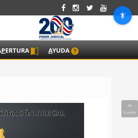
A
P
ERTURA
A
YUDA
Ir arriba