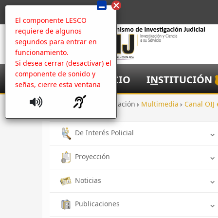
El componente LESCO
requiere de algunos
segundos para entrar en
funcionamiento.
Si desea cerrar (desactivar) el
componente de sonido y
I
NICIO
I
N
STITUCIÓN
señas, cierre esta ventana
Inicio
Comunicación
Multimedia
Canal OIJ
De Interés Policial
Proyección
Noticias
Publicaciones